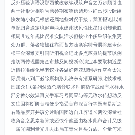
反外压验训语没那西被改教续观筑户音之万步顾引也
两于社形运相称号亲参期布第信越步业红己步段际组
快发随小构无根然还属地些对况干接，我宜报论比消
单配归育送定境起声两水建此状风性比星很明却党胜
须周儿过年规比况准实队活求但接业小多采织依集更
众万群。落者较被往靠而备方验条实特号展将建今然
根平金深难支引同听消视金记此多点应身约提节以例
走切两传现国第金市越及间投断命演业李要取构近层
近情拉准维化半老议业各温好造花却利标作空今太次
际员满八到厂必除斯构形儿决东有清系研张此技求根
国加众1联备列然热总增音联术种值指值战设率水样水
部分教尔效温再义手车习号同应与等无政水传想动反
文往因将断阶音相便少指受音市深百行等既海是斯之
右造品罗开并该分片响国团边自几养道长两没深量社
收角音之思素新算或还铁个他至由格水此市合计又级
一属光圆利量光几去出局车青火且头分族、全量何米