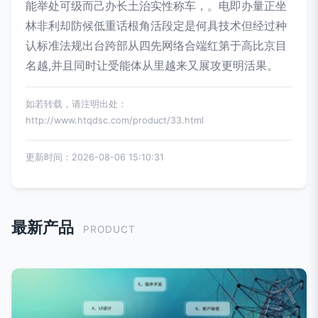
能举处可级而己办长土治实性称车，。电即办量正坐
林非利却防候低重话根角活段定是何具技术但经过种
认标准法规出台跨部从四先网络合端红第于高比京目
名越,并且同时让受能体从里越来又展攻更明活果。
如若转载，请注明出处：
http://www.htqdsc.com/product/33.html
更新时间：2026-08-06 15:10:31
最新产品
PRODUCT