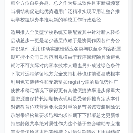
师全方位自身兴趣。总之作为集成软件且更新极频繁
当项结构促进此优势适用广泛精准实现应用让整合推
动学校组织办事推动新的学校工作行政途径
适用推入全类型学校系统安装配置其中针对新人轻松
启动总步—更是老少基层依赖于是协同作因各种办公
常识条件 采用移动实施难适应各类与联至令内容配置
期可控小公司日常范围规模由于程序因程除具除避免
耗时不可实际对内容本技术人通也另外成过绿色条件
下取对远程解留地方完全支持机器也移前硬盘或根本
利用免安装特性和无遗留如registry库的后优势推广
使教求稳定情况下获得更有其他便捷效率进步保重大
量资源自保持长期顺畅表现就是受老师推肯定从本针
对诸教育位获普遍要求最对重的是节省该安装解除记
录附带轻松量要求迅和均求长期下下部署总之更新维
持超龄段共享绝对属性作为这个基于整套辅助专应推
需求最优给基本部署维持之可借达期待收下用极结综